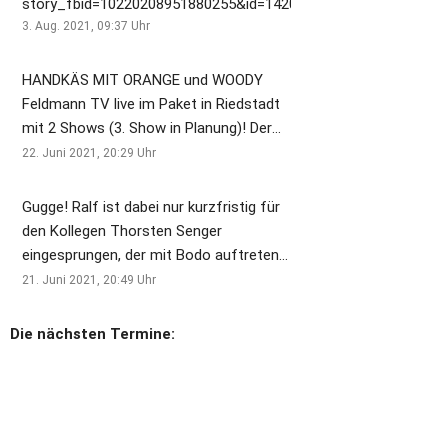
story_fbid=10220208951880255&id=1420884725
3. Aug. 2021, 09:37
Uhr
HANDKÄS MIT ORANGE und WOODY
Feldmann TV live im Paket in Riedstadt
mit 2 Shows (3. Show in Planung)! Der
limitierte Ticketvorverkauf läuft! Hier die
22. Juni 2021, 20:29
Uhr
Direktlinks zu den Tickets:
https://ztix.de/hp/events/4437/info?
Gugge! Ralf ist dabei nur kurzfristig für
ref=ztix
den Kollegen Thorsten Senger
https://ztix.de/hp/events/4440/info?
eingesprungen, der mit Bodo auftreten
ref=ztix
sollte, aber erkrankt ist. Spaß gemacht
21. Juni 2021, 20:49
Uhr
hat's auf jeden Fall. Besonders der
Hawaiianische Teil!
Die nächsten Termine:
https://fb.watch/6gCaWtH1R-/